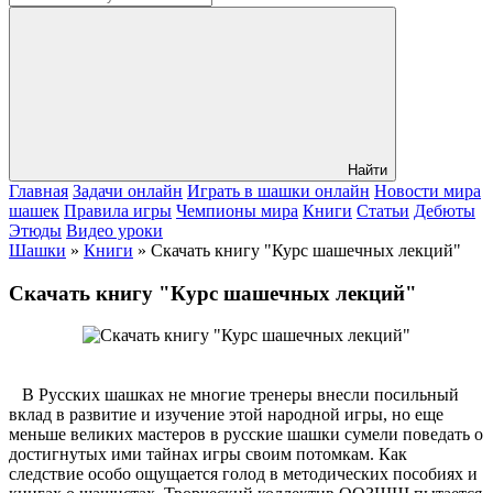
Найти
Главная
Задачи онлайн
Играть в шашки онлайн
Новости мира
шашек
Правила игры
Чемпионы мира
Книги
Статьи
Дебюты
Этюды
Видео уроки
Шашки
»
Книги
» Скачать книгу "Курс шашечных лекций"
Скачать книгу "Курс шашечных лекций"
В Русских шашках не многие тренеры внесли посильный
вклад в развитие и изучение этой народной игры, но еще
меньше великих мастеров в русские шашки сумели поведать о
достигнутых ими тайнах игры своим потомкам. Как
следствие особо ощущается голод в методических пособиях и