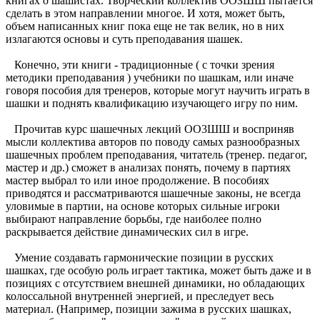
книгах о шашистах. Творческий коллектив ООЗШШ пытается
сделать в этом направлении многое. И хотя, может быть,
объем написанных книг пока еще не так велик, но в них
излагаются основы и суть преподавания шашек.
Конечно, эти книги - традиционные ( с точки зрения
методики преподавания ) учебники по шашкам, или иначе
говоря пособия для тренеров, которые могут научить играть в
шашки и поднять квалификацию изучающего игру по ним.
Прочитав курс шашечных лекций ОО3ШШ и восприняв
мысли коллектива авторов по поводу самых разнообразных
шашечных проблем преподавания, читатель (тренер. педагог,
мастер и др.) сможет в анализах понять, почему в партиях
мастер выбрал то или иное продолжение. В пособиях
приводятся и рассматриваются шашечные законы, не всегда
уловимые в партии, на основе которых сильные игроки
выбирают направление борьбы, где наиболее полно
раскрывается действие динамических сил в игре.
Умение создавать гармонические позиции в русских
шашках, где особую роль играет тактика, может быть даже и в
позициях с отсутствием внешней динамики, но обладающих
колоссальной внутренней энергией, и преследует весь
материал. (Например, позиции зажима в русских шашках,